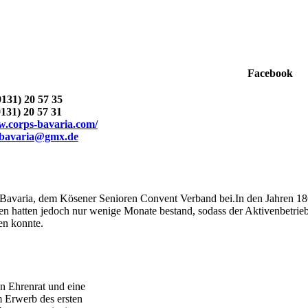
Facebook
9131) 20 57 35
9131) 20 57 31
w.corps-bavaria.com/
.bavaria@gmx.de
ch Bavaria, dem Kösener Senioren Convent Verband bei.In den Jahren 1
 hatten jedoch nur wenige Monate bestand, sodass der Aktivenbetrie
en konnte.
en Ehrenrat und eine
 Erwerb des ersten