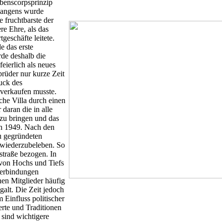
benscorpsprinzip
langens wurde
e fruchtbarste der
re Ehre, als das
eschäfte leitete.
e das erste
de deshalb die
eierlich als neues
brüder nur kurze Zeit
uck des
 verkaufen musste.
he Villa durch einen
 daran die in alle
zu bringen und das
ch 1949. Nach den
u gegründeten
s wiederzubeleben. So
traße bezogen. In
 von Hochs und Tiefs
Verbindungen
lnen Mitglieder häufig
alt. Die Zeit jedoch
m Einfluss politischer
erte und Traditionen
 sind wichtigere