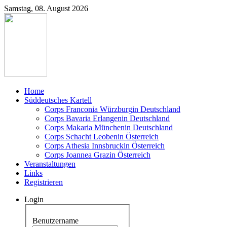
Samstag, 08. August 2026
Home
Süddeutsches Kartell
Corps Franconia Würzburg
in Deutschland
Corps Bavaria Erlangen
in Deutschland
Corps Makaria München
in Deutschland
Corps Schacht Leoben
in Österreich
Corps Athesia Innsbruck
in Österreich
Corps Joannea Graz
in Österreich
Veranstaltungen
Links
Registrieren
Login
Benutzername