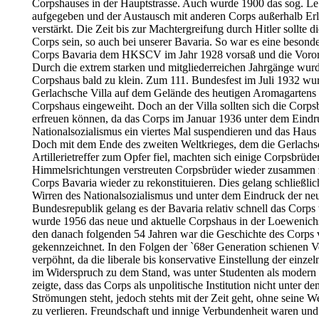
Corpshauses in der Hauptstrasse. Auch wurde 1900 das sog. Le
aufgegeben und der Austausch mit anderen Corps außerhalb Er
verstärkt. Die Zeit bis zur Machtergreifung durch Hitler sollte di
Corps sein, so auch bei unserer Bavaria. So war es eine besonde
Corps Bavaria dem HKSCV im Jahr 1928 vorsaß und die Vorortg
Durch die extrem starken und mitgliederreichen Jahrgänge wurd
Corpshaus bald zu klein. Zum 111. Bundesfest im Juli 1932 wur
Gerlachsche Villa auf dem Gelände des heutigen Aromagartens f
Corpshaus eingeweiht. Doch an der Villa sollten sich die Corps
erfreuen können, da das Corps im Januar 1936 unter dem Eindr
Nationalsozialismus ein viertes Mal suspendieren und das Haus
Doch mit dem Ende des zweiten Weltkrieges, dem die Gerlachsc
Artillerietreffer zum Opfer fiel, machten sich einige Corpsbrüder
Himmelsrichtungen verstreuten Corpsbrüder wieder zusammen 
Corps Bavaria wieder zu rekonstituieren. Dies gelang schließli
Wirren des Nationalsozialismus und unter dem Eindruck der ne
Bundesrepublik gelang es der Bavaria relativ schnell das Corp
wurde 1956 das neue und aktuelle Corpshaus in der Loewenichs
den danach folgenden 54 Jahren war die Geschichte des Corps
gekennzeichnet. In den Folgen der `68er Generation schienen 
verpöhnt, da die liberale bis konservative Einstellung der einze
im Widerspruch zu dem Stand, was unter Studenten als modern g
zeigte, dass das Corps als unpolitische Institution nicht unter de
Strömungen steht, jedoch stehts mit der Zeit geht, ohne seine W
zu verlieren. Freundschaft und innige Verbundenheit waren und